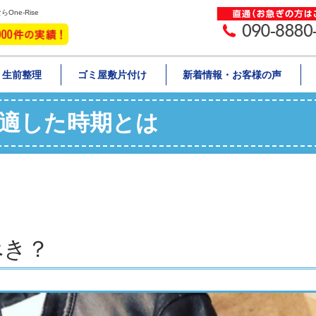
ne-Rise
・生前整理
ゴミ屋敷片付け
新着情報・お客様の声
適した時期とは
べき？